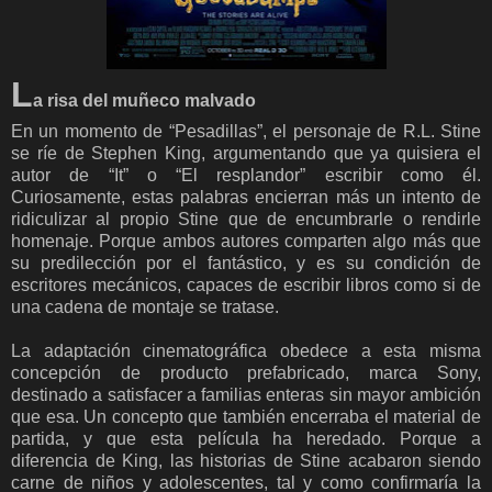
L
a risa del muñeco malvado
En un momento de “Pesadillas”, el personaje de R.L. Stine
se ríe de Stephen King, argumentando que ya quisiera el
autor de “It” o “El resplandor” escribir como él.
Curiosamente, estas palabras encierran más un intento de
ridiculizar al propio Stine que de encumbrarle o rendirle
homenaje. Porque ambos autores comparten algo más que
su predilección por el fantástico, y es su condición de
escritores mecánicos, capaces de escribir libros como si de
una cadena de montaje se tratase.
La adaptación cinematográfica obedece a esta misma
concepción de producto prefabricado, marca Sony,
destinado a satisfacer a familias enteras sin mayor ambición
que esa. Un concepto que también encerraba el material de
partida, y que esta película ha heredado. Porque a
diferencia de King, las historias de Stine acabaron siendo
carne de niños y adolescentes, tal y como confirmaría la