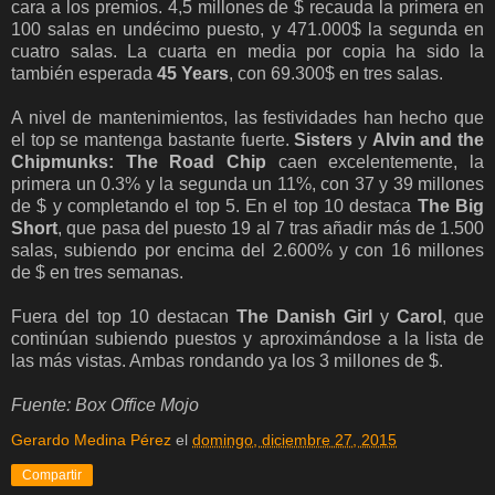
cara a los premios. 4,5 millones de $ recauda la primera en
100 salas en undécimo puesto, y 471.000$ la segunda en
cuatro salas. La cuarta en media por copia ha sido la
también esperada
45 Years
, con 69.300$ en tres salas.
A nivel de mantenimientos, las festividades han hecho que
el top se mantenga bastante fuerte.
Sisters
y
Alvin and the
Chipmunks: The Road Chip
caen excelentemente, la
primera un 0.3% y la segunda un 11%, con 37 y 39 millones
de $ y completando el top 5. En el top 10 destaca
The Big
Short
, que pasa del puesto 19 al 7 tras añadir más de 1.500
salas, subiendo por encima del 2.600% y con 16 millones
de $ en tres semanas.
Fuera del top 10 destacan
The Danish Girl
y
Carol
, que
continúan subiendo puestos y aproximándose a la lista de
las más vistas. Ambas rondando ya los 3 millones de $.
Fuente: Box Office Mojo
Gerardo Medina Pérez
el
domingo, diciembre 27, 2015
Compartir