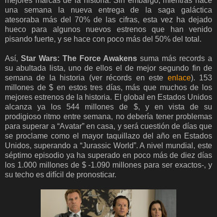
mejores marcas de la historia. Sin embargo, mientras hace
una semana la nueva entrega de la saga galáctica
atesoraba más del 70% de las cifras, esta vez ha dejado
hueco para algunos nuevos estrenos que han venido
pisando fuerte, y se hace con poco más del 50% del total.
Así,
Star Wars: The Force Awakens
suma más records a
su abultada lista, uno de ellos el de mejor segundo fin de
semana de la historia (ver récords en este
enlace
). 153
millones de $ en estos tres días, más que muchos de los
mejores estrenos de la historia. El global en Estados Unidos
alcanza ya los 544 millones de $, y en vista de su
prodigioso ritmo entre semana, no debería tener problemas
para superar a “Avatar” en casa, y será cuestión de días que
se proclame como el mayor taquillazo del año en Estados
Unidos, superando a “Jurassic World”. A nivel mundial, este
séptimo episodio ya ha superado en poco más de diez días
los 1.000 millones de $ -1.090 millones para ser exactos-, y
su techo es difícil de pronosticar.