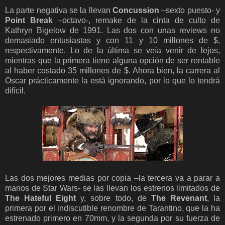
La parte negativa se la llevan
Concussion
–sexto puesto- y
Point Break
–octavo-, remake de la cinta de culto de
Kathryn Bigelow de 1991. Las dos con unas reviews no
demasiado entusiastas y con 11 y 10 millones de $,
respectivamente. Lo de la última se veía venir de lejos,
mientras que la primera tiene alguna opción de ser rentable
al haber costado 35 millones de $. Ahora bien, la carrera al
Oscar prácticamente la está ignorando, por lo que lo tendrá
difícil.
Las dos mejores medias por copia –la tercera va a parar a
manos de Star Wars- se las llevan los estrenos limitados de
The Hateful Eight
y, sobre todo, de
The Revenant
, la
primera por el indiscutible renombre de Tarantino, que la ha
estrenado primero en 70mm, y la segunda por su fuerza de