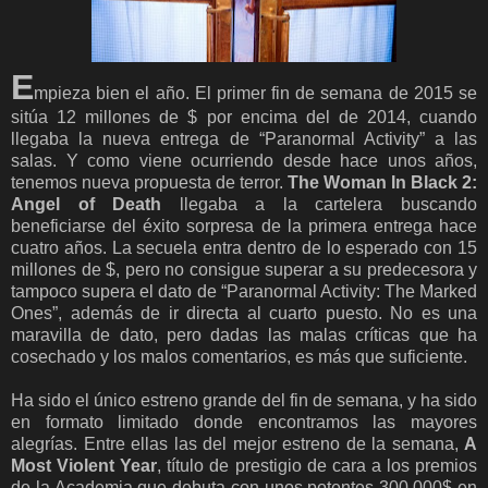
E
mpieza bien el año. El primer fin de semana de 2015 se
sitúa 12 millones de $ por encima del de 2014, cuando
llegaba la nueva entrega de “Paranormal Activity” a las
salas. Y como viene ocurriendo desde hace unos años,
tenemos nueva propuesta de terror.
The Woman In Black 2:
Angel of Death
llegaba a la cartelera buscando
beneficiarse del éxito sorpresa de la primera entrega hace
cuatro años. La secuela entra dentro de lo esperado con 15
millones de $, pero no consigue superar a su predecesora y
tampoco supera el dato de “Paranormal Activity: The Marked
Ones”, además de ir directa al cuarto puesto. No es una
maravilla de dato, pero dadas las malas críticas que ha
cosechado y los malos comentarios, es más que suficiente.
Ha sido el único estreno grande del fin de semana, y ha sido
en formato limitado donde encontramos las mayores
alegrías. Entre ellas las del mejor estreno de la semana,
A
Most Violent Year
, título de prestigio de cara a los premios
de la Academia que debuta con unos potentes 300.000$ en