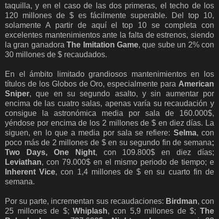
taquilla, y en el caso de las dos primeras, el techo de los
120 millones de $ es fácilmente superable. Del top 10,
solamente A partir de aquí el top 10 se completa con
excelentes mantenimientos ante la falta de estrenos, siendo
la gran ganadora
The Imitation Game
, que sube un 2% con
30 millones de $ recaudados.
En el ámbito limitado grandiosos mantenimientos en los
títulos de los Globos de Oro, especialmente para
American
Sniper
, que en su segundo asalto, y sin aumentar por
encima de las cuatro salas, apenas varía su recaudación y
consigue la astronómica media por sala de 160.000$,
yéndose por encima de los 2 millones de $ en diez días. La
siguen, en lo que a media por sala se refiere:
Selma
, con
poco más de 2 millones de $ en su segundo fin de semana
;
Two Days, One Night
, con 109.800$ en diez días;
Leviathan
, con 79.000$ en el mismo periodo de tiempo; e
Inherent Vice
, con 1,4 millones de $ en su cuarto fin de
semana.
Por su parte, incrementan sus recaudaciones:
Birdman
, con
25 millones de $;
Whiplash
, con 5,9 millones de $;
The