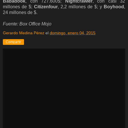
Babadook
, con 727.600$;
Nightcrawler
, con casi 32
millones de $;
Citizenfour
, 2,2 millones de $; y
Boyhood
,
24 millones de $.
Fuente: Box Office Mojo
Gerardo Medina Pérez
el
domingo, enero 04, 2015
Compartir